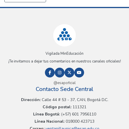
Vigilada MinEducación
¡Te invitamos a dejar tus comentarios en nuestros canales oficiales!
@esapoficial
Contacto Sede Central
Dirección:
Calle 44 # 53 - 37, CAN, Bogotá D.C.
Código postal:
111321
Línea Bogotá:
(+57) 601 7956110
Línea Nacional:
018000 423713
Correo:
ventanillaunica@esap.edu.co