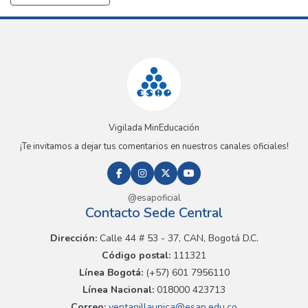
Vigilada MinEducación
¡Te invitamos a dejar tus comentarios en nuestros canales oficiales!
@esapoficial
Contacto Sede Central
Dirección:
Calle 44 # 53 - 37, CAN, Bogotá D.C.
Código postal:
111321
Línea Bogotá:
(+57) 601 7956110
Línea Nacional:
018000 423713
Correo:
ventanillaunica@esap.edu.co