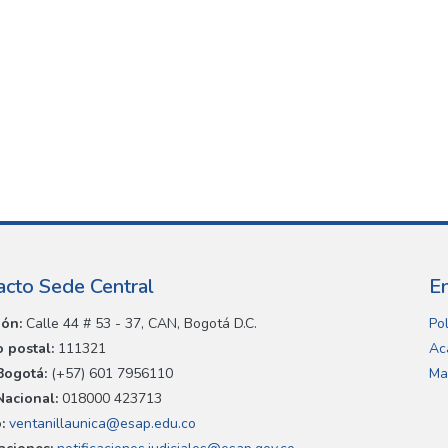
acto Sede Central
E
ión:
Calle 44 # 53 - 37, CAN, Bogotá D.C.
Pol
 postal:
111321
Ac
Bogotá:
(+57) 601 7956110
Ma
Nacional:
018000 423713
:
ventanillaunica@esap.edu.co