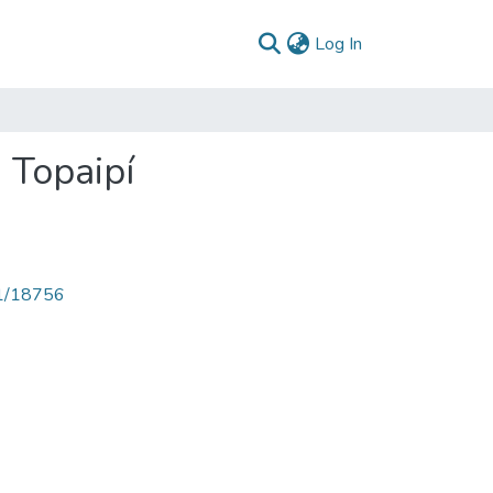
(current)
Log In
 Topaipí
71/18756