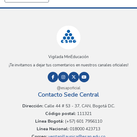
Vigilada MinEducación
¡Te invitamos a dejar tus comentarios en nuestros canales oficiales!
@esapoficial
Contacto Sede Central
Dirección:
Calle 44 # 53 - 37, CAN, Bogotá D.C.
Código postal:
111321
Línea Bogotá:
(+57) 601 7956110
Línea Nacional:
018000 423713
Correo:
ventanillaunica@esap.edu.co