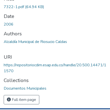
Loading...
7322-1.pdf
(64.94 KB)
Date
2006
Authors
Alcaldía Municipal de Riosucio Caldas
URI
https://repositoriocdim.esap.edu.co/handle/20.500.14471/1
1570
Collections
Documentos Municipales
Full item page