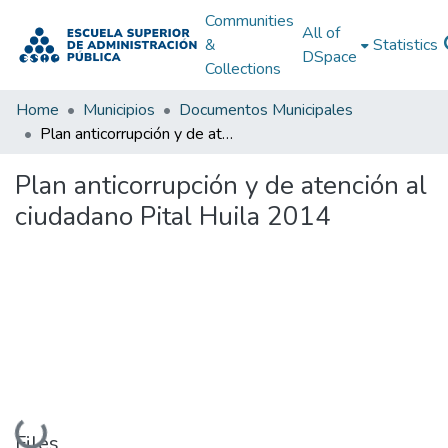
Communities
All of
&
Statistics
DSpace
Collections
Home
Municipios
Documentos Municipales
Plan anticorrupción y de atención al ciudadano Pital Huila 2014
Plan anticorrupción y de atención al
ciudadano Pital Huila 2014
Loading...
Files