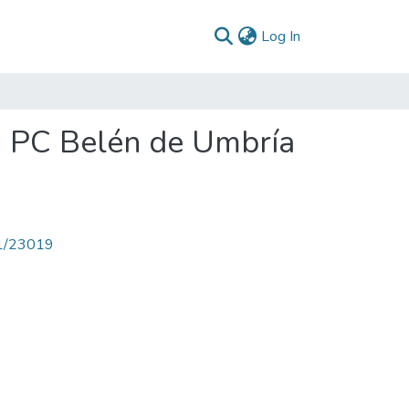
(current)
Log In
: PC Belén de Umbría
71/23019