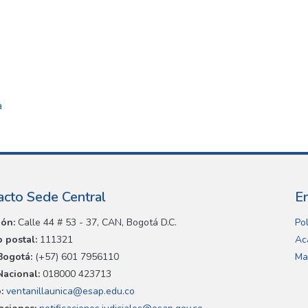
a
acto Sede Central
E
ión:
Calle 44 # 53 - 37, CAN, Bogotá D.C.
Pol
 postal:
111321
Ac
Bogotá:
(+57) 601 7956110
Ma
Nacional:
018000 423713
:
ventanillaunica@esap.edu.co