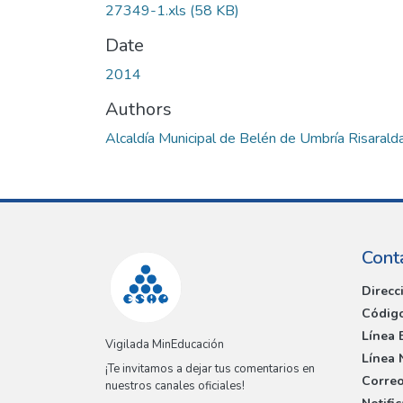
27349-1.xls
(58 KB)
Date
2014
Authors
Alcaldía Municipal de Belén de Umbría Risarald
Cont
Direcc
Código
Línea 
Vigilada MinEducación
Línea 
¡Te invitamos a dejar tus comentarios en
Correo
nuestros canales oficiales!