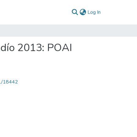
(current)
Log In
ndío 2013: POAI
71/18442