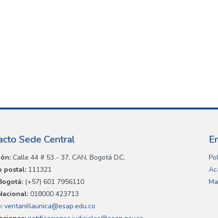
acto Sede Central
E
ión:
Calle 44 # 53 - 37, CAN, Bogotá D.C.
Pol
 postal:
111321
Ac
Bogotá:
(+57) 601 7956110
Ma
Nacional:
018000 423713
:
ventanillaunica@esap.edu.co