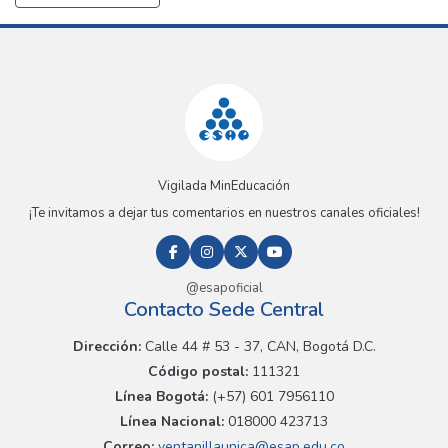
Vigilada MinEducación
¡Te invitamos a dejar tus comentarios en nuestros canales oficiales!
@esapoficial
Contacto Sede Central
Dirección:
Calle 44 # 53 - 37, CAN, Bogotá D.C.
Código postal:
111321
Línea Bogotá:
(+57) 601 7956110
Línea Nacional:
018000 423713
Correo:
ventanillaunica@esap.edu.co