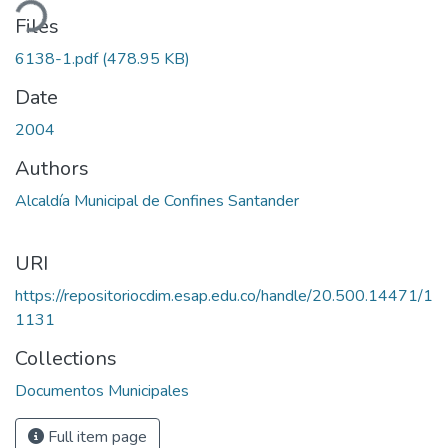
ding...
Files
6138-1.pdf
(478.95 KB)
Date
2004
Authors
Alcaldía Municipal de Confines Santander
URI
https://repositoriocdim.esap.edu.co/handle/20.500.14471/1
1131
Collections
Documentos Municipales
Full item page