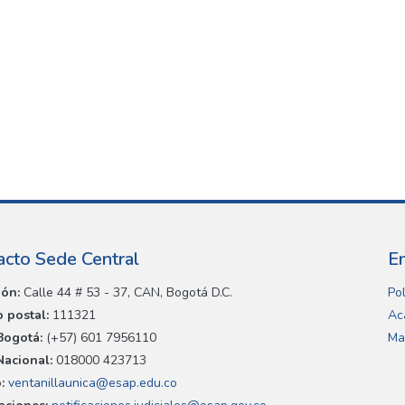
acto Sede Central
E
ión:
Calle 44 # 53 - 37, CAN, Bogotá D.C.
Pol
 postal:
111321
Ac
Bogotá:
(+57) 601 7956110
Ma
Nacional:
018000 423713
:
ventanillaunica@esap.edu.co