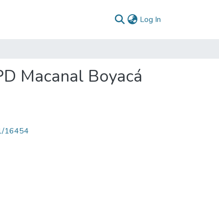
(current)
Log In
 PD Macanal Boyacá
71/16454