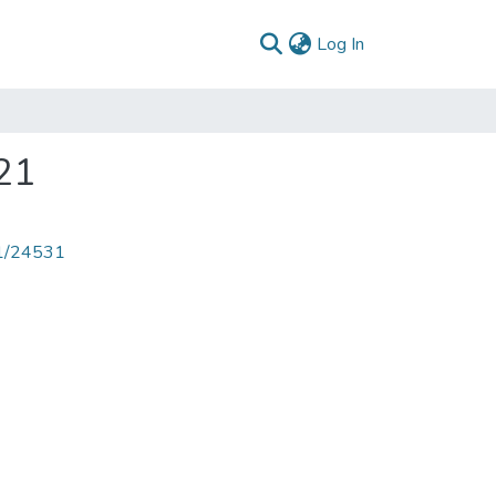
(current)
Log In
021
71/24531