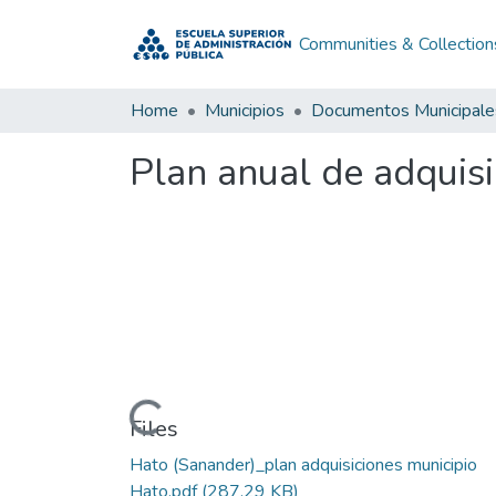
Communities & Collection
Home
Municipios
Documentos Municipale
Plan anual de adquis
Loading...
Files
Hato (Sanander)_plan adquisiciones municipio
Hato.pdf
(287.29 KB)