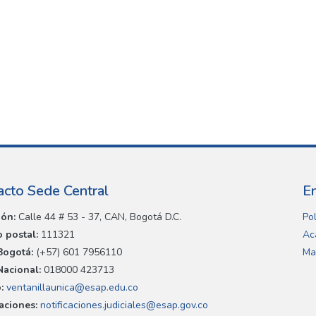
acto Sede Central
E
ión:
Calle 44 # 53 - 37, CAN, Bogotá D.C.
Pol
 postal:
111321
Ac
Bogotá:
(+57) 601 7956110
Ma
Nacional:
018000 423713
:
ventanillaunica@esap.edu.co
caciones:
notificaciones.judiciales@esap.gov.co