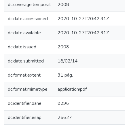
dc.coverage.temporal
2008
dc.date.accessioned
2020-10-27T20:42:31Z
dc.date.available
2020-10-27T20:42:31Z
dc.date.issued
2008
dc.date.submitted
18/02/14
dc.format.extent
31 pág.
dc.format.mimetype
application/pdf
dc.identifier.dane
8296
dc.identifier.esap
25627