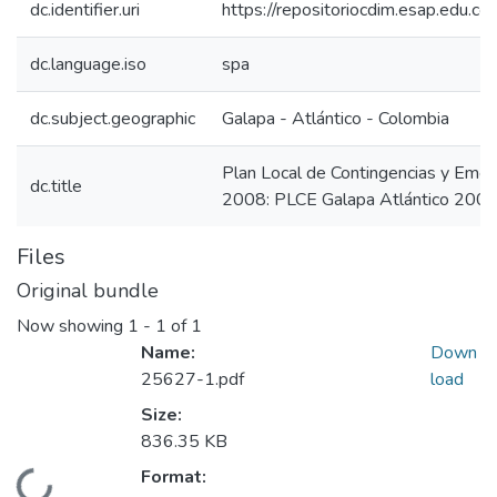
dc.identifier.uri
https://repositoriocdim.esap.edu.
dc.language.iso
spa
dc.subject.geographic
Galapa - Atlántico - Colombia
Plan Local de Contingencias y Emer
dc.title
2008: PLCE Galapa Atlántico 200
Files
Original bundle
Now showing
1 - 1 of 1
Name:
Down
25627-1.pdf
load
Size:
836.35 KB
Format:
Loading...