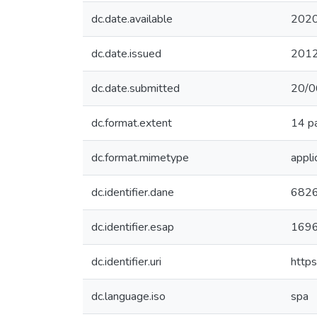
dc.date.available
2020
dc.date.issued
201
dc.date.submitted
20/0
dc.format.extent
14 p
dc.format.mimetype
appl
dc.identifier.dane
682
dc.identifier.esap
169
dc.identifier.uri
http
dc.language.iso
spa