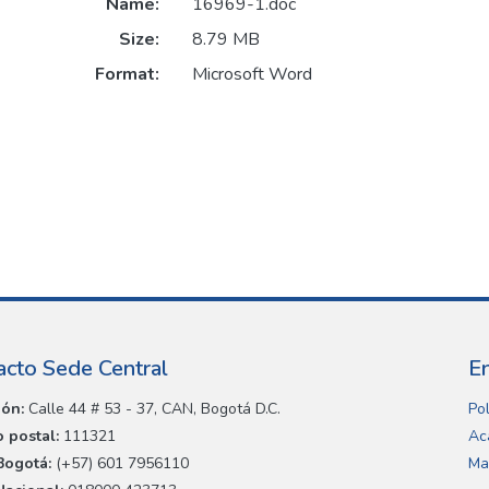
Name:
16969-1.doc
Size:
8.79 MB
Format:
Microsoft Word
acto Sede Central
E
ión:
Calle 44 # 53 - 37, CAN, Bogotá D.C.
Pol
 postal:
111321
Ac
Bogotá:
(+57) 601 7956110
Ma