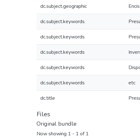
dc.subject.geographic
Encis
dc.subject.keywords
Pres
dc.subject.keywords
Pres
dc.subject.keywords
Inver
dc.subject.keywords
Disp
dc.subject.keywords
etc
dc.title
Pres
Files
Original bundle
Now showing
1 - 1 of 1