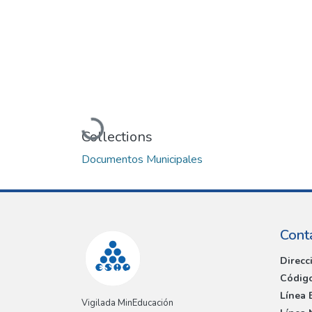
Loading...
Collections
Documentos Municipales
Cont
Direcc
Código
Línea 
Vigilada MinEducación