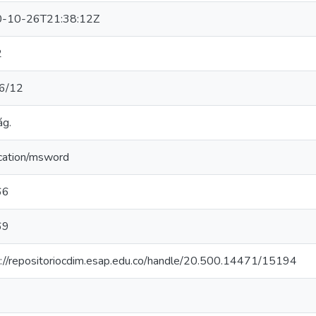
-10-26T21:38:12Z
2
6/12
ág.
ication/msword
66
69
s://repositoriocdim.esap.edu.co/handle/20.500.14471/15194