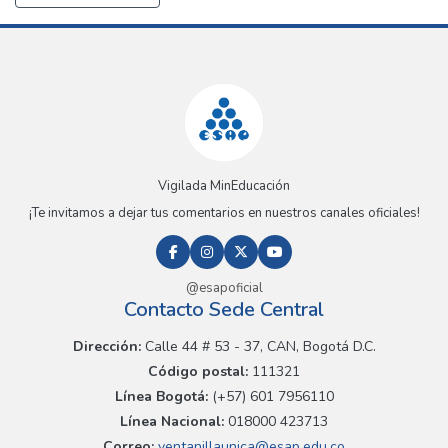
Vigilada MinEducación
¡Te invitamos a dejar tus comentarios en nuestros canales oficiales!
@esapoficial
Contacto Sede Central
Dirección:
Calle 44 # 53 - 37, CAN, Bogotá D.C.
Código postal:
111321
Línea Bogotá:
(+57) 601 7956110
Línea Nacional:
018000 423713
Correo:
ventanillaunica@esap.edu.co