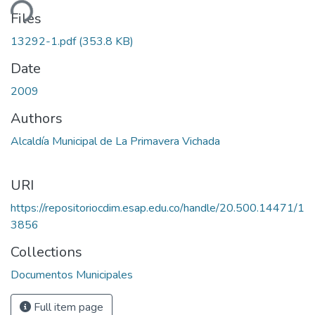
ding...
Files
13292-1.pdf
(353.8 KB)
Date
2009
Authors
Alcaldía Municipal de La Primavera Vichada
URI
https://repositoriocdim.esap.edu.co/handle/20.500.14471/1
3856
Collections
Documentos Municipales
Full item page