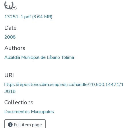
Loading...
Files
13251-1.pdf
(3.64 MB)
Date
2008
Authors
Alcaldía Municipal de Líbano Tolima
URI
https://repositoriocdim.esap.edu.co/handle/20.500.14471/1
3818
Collections
Documentos Municipales
Full item page