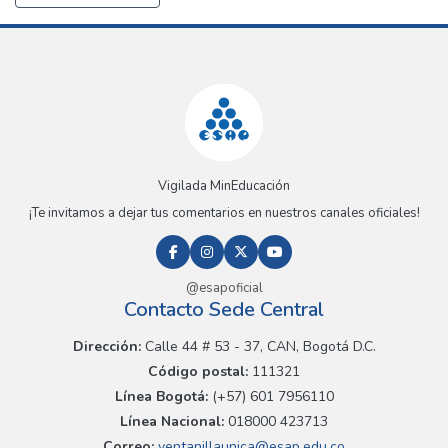
Vigilada MinEducación
¡Te invitamos a dejar tus comentarios en nuestros canales oficiales!
@esapoficial
Contacto Sede Central
Dirección:
Calle 44 # 53 - 37, CAN, Bogotá D.C.
Código postal:
111321
Línea Bogotá:
(+57) 601 7956110
Línea Nacional:
018000 423713
Correo:
ventanillaunica@esap.edu.co