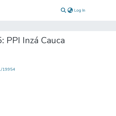
(current)
Log In
: PPI Inzá Cauca
71/19954