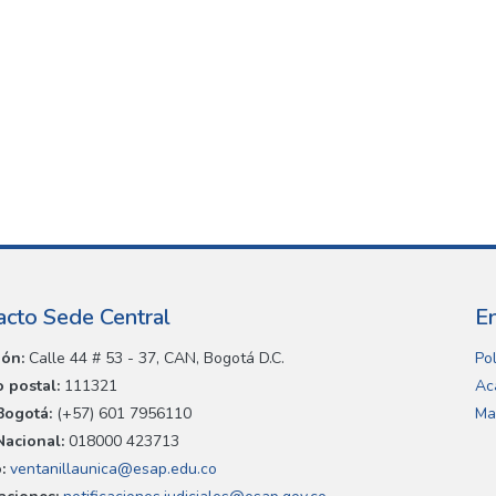
acto Sede Central
E
ión:
Calle 44 # 53 - 37, CAN, Bogotá D.C.
Pol
 postal:
111321
Ac
Bogotá:
(+57) 601 7956110
Ma
Nacional:
018000 423713
:
ventanillaunica@esap.edu.co