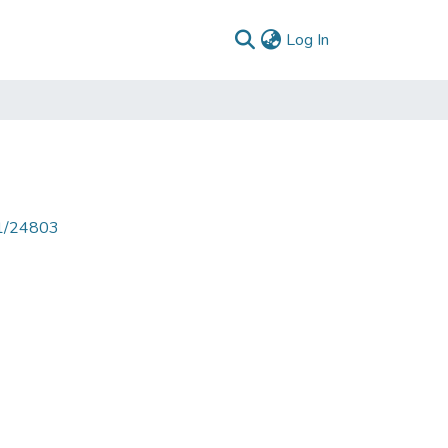
(current)
Log In
71/24803