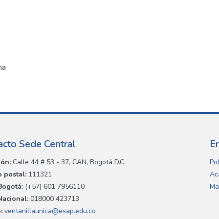
na
acto Sede Central
E
ión:
Calle 44 # 53 - 37, CAN, Bogotá D.C.
Pol
 postal:
111321
Ac
Bogotá:
(+57) 601 7956110
Ma
Nacional:
018000 423713
:
ventanillaunica@esap.edu.co