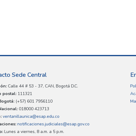
acto Sede Central
E
ión:
Calle 44 # 53 - 37, CAN, Bogotá D.C.
Pol
 postal:
111321
Ac
Bogotá:
(+57) 601 7956110
Ma
Nacional:
018000 423713
:
ventanillaunica@esap.edu.co
caciones:
notificaciones.judiciales@esap.gov.co
o:
Lunes a viernes, 8 a.m. a 5 p.m.