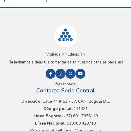
Vigilada MinEducación
¡Te invitamos a dejar tus comentarios en nuestros canales oficiales!
@esapoficial
Contacto Sede Central
Dirección:
Calle 44 # 53 - 37, CAN, Bogotá D.C.
Código postal:
111321
Línea Bogotá:
(+57) 601 7956110
Línea Nacional:
018000 423713
Correo:
ventanillaunica@esap.edu.co