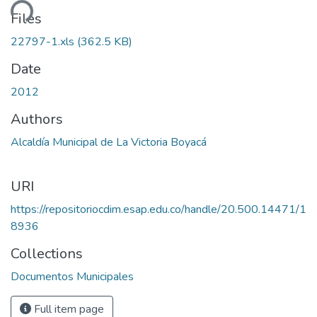
ding...
Files
22797-1.xls
(362.5 KB)
Date
2012
Authors
Alcaldía Municipal de La Victoria Boyacá
URI
https://repositoriocdim.esap.edu.co/handle/20.500.14471/1
8936
Collections
Documentos Municipales
Full item page