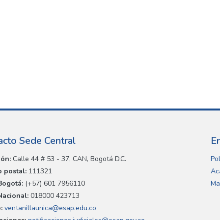
acto Sede Central
E
ión:
Calle 44 # 53 - 37, CAN, Bogotá D.C.
Pol
 postal:
111321
Ac
Bogotá:
(+57) 601 7956110
Ma
Nacional:
018000 423713
:
ventanillaunica@esap.edu.co