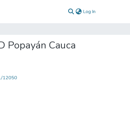
(current)
Log In
PD Popayán Cauca
71/12050