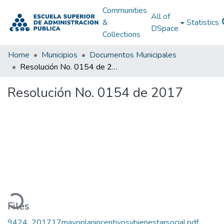
Communities
All of
&
Statistics
DSpace
Collections
Home
Municipios
Documentos Municipales
Resolución No. 0154 de 2017
Resolución No. 0154 de 2017
oading...
Files
9424_201717mayoplanincentivosybienestarsocial.pdf