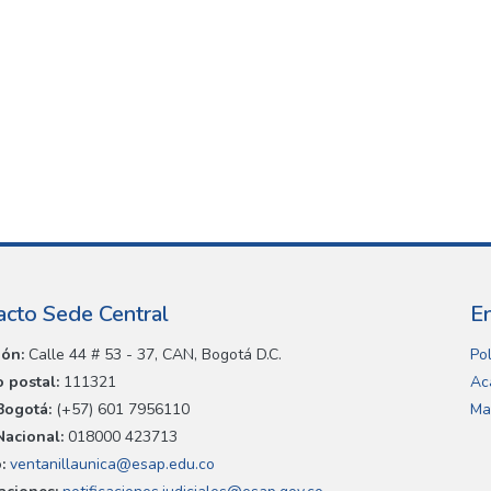
acto Sede Central
E
ión:
Calle 44 # 53 - 37, CAN, Bogotá D.C.
Pol
 postal:
111321
Ac
Bogotá:
(+57) 601 7956110
Ma
Nacional:
018000 423713
:
ventanillaunica@esap.edu.co