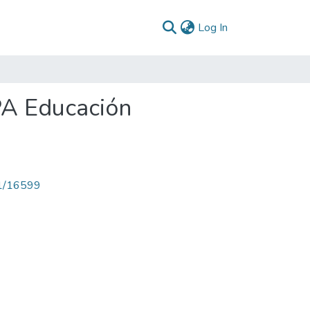
(current)
Log In
PA Educación
71/16599