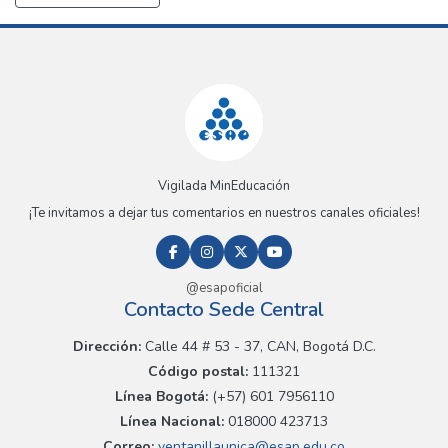
Vigilada MinEducación
¡Te invitamos a dejar tus comentarios en nuestros canales oficiales!
@esapoficial
Contacto Sede Central
Dirección:
Calle 44 # 53 - 37, CAN, Bogotá D.C.
Código postal:
111321
Línea Bogotá:
(+57) 601 7956110
Línea Nacional:
018000 423713
Correo:
ventanillaunica@esap.edu.co