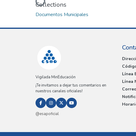
Loading...
Collections
Documentos Municipales
Cont
Direcc
Código
Línea 
Vigilada MinEducación
Línea 
¡Te invitamos a dejar tus comentarios en
Correo
nuestros canales oficiales!
Notifi
Horari
@esapoficial