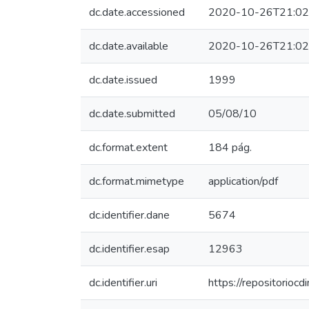
dc.date.accessioned
2020-10-26T21:02
dc.date.available
2020-10-26T21:02
dc.date.issued
1999
dc.date.submitted
05/08/10
dc.format.extent
184 pág.
dc.format.mimetype
application/pdf
dc.identifier.dane
5674
dc.identifier.esap
12963
dc.identifier.uri
https://repositorio