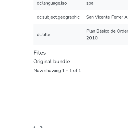
dc.language.iso
spa
dc.subject.geographic
San Vicente Ferrer A
Plan Básico de Orden
dc.title
2010
Files
Original bundle
Now showing
1 - 1 of 1