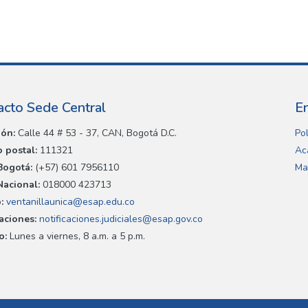
acto Sede Central
E
ión:
Calle 44 # 53 - 37, CAN, Bogotá D.C.
Pol
 postal:
111321
Ac
Bogotá:
(+57) 601 7956110
Ma
Nacional:
018000 423713
:
ventanillaunica@esap.edu.co
caciones:
notificaciones.judiciales@esap.gov.co
o:
Lunes a viernes, 8 a.m. a 5 p.m.