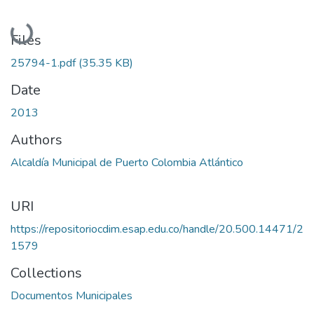
Loading...
Files
25794-1.pdf
(35.35 KB)
Date
2013
Authors
Alcaldía Municipal de Puerto Colombia Atlántico
URI
https://repositoriocdim.esap.edu.co/handle/20.500.14471/2
1579
Collections
Documentos Municipales