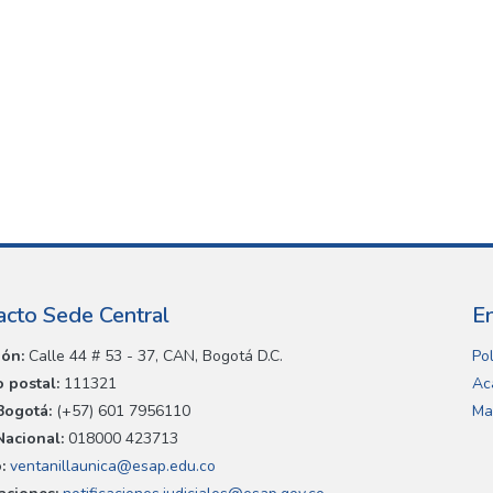
acto Sede Central
E
ión:
Calle 44 # 53 - 37, CAN, Bogotá D.C.
Pol
 postal:
111321
Ac
Bogotá:
(+57) 601 7956110
Ma
Nacional:
018000 423713
:
ventanillaunica@esap.edu.co