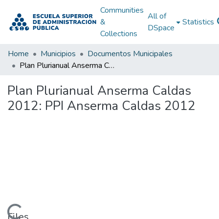
Communities
All of
&
Statistics
DSpace
Collections
Home
Municipios
Documentos Municipales
Plan Plurianual Anserma Caldas 2012: PPI Anserma Caldas 2012
Plan Plurianual Anserma Caldas
2012: PPI Anserma Caldas 2012
Loading...
Files