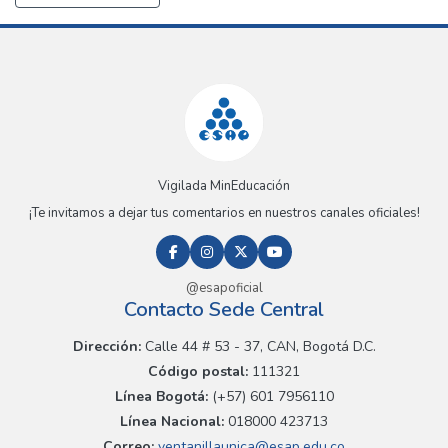
Vigilada MinEducación
¡Te invitamos a dejar tus comentarios en nuestros canales oficiales!
@esapoficial
Contacto Sede Central
Dirección:
Calle 44 # 53 - 37, CAN, Bogotá D.C.
Código postal:
111321
Línea Bogotá:
(+57) 601 7956110
Línea Nacional:
018000 423713
Correo:
ventanillaunica@esap.edu.co