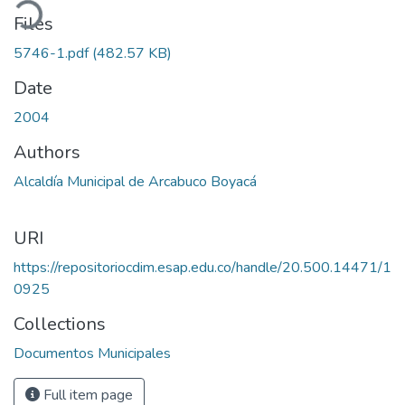
ading...
Files
5746-1.pdf
(482.57 KB)
Date
2004
Authors
Alcaldía Municipal de Arcabuco Boyacá
URI
https://repositoriocdim.esap.edu.co/handle/20.500.14471/1
0925
Collections
Documentos Municipales
Full item page