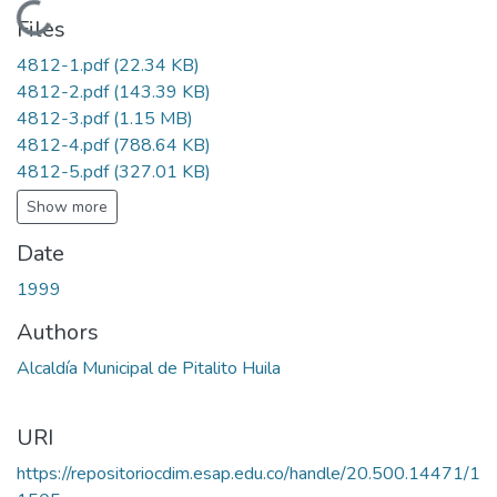
Loading...
Files
4812-1.pdf
(22.34 KB)
4812-2.pdf
(143.39 KB)
4812-3.pdf
(1.15 MB)
4812-4.pdf
(788.64 KB)
4812-5.pdf
(327.01 KB)
Show more
Date
1999
Authors
Alcaldía Municipal de Pitalito Huila
URI
https://repositoriocdim.esap.edu.co/handle/20.500.14471/1