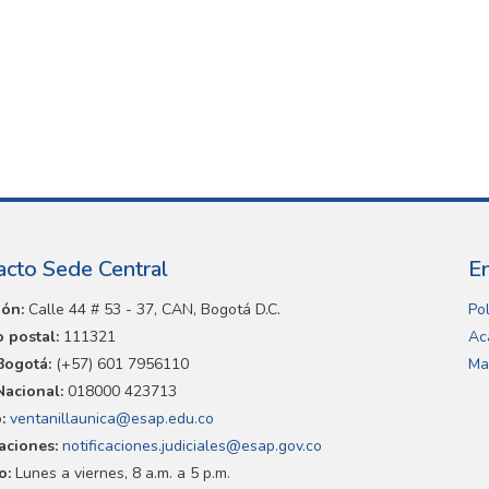
acto Sede Central
E
ión:
Calle 44 # 53 - 37, CAN, Bogotá D.C.
Pol
 postal:
111321
Ac
Bogotá:
(+57) 601 7956110
Ma
Nacional:
018000 423713
:
ventanillaunica@esap.edu.co
caciones:
notificaciones.judiciales@esap.gov.co
o:
Lunes a viernes, 8 a.m. a 5 p.m.