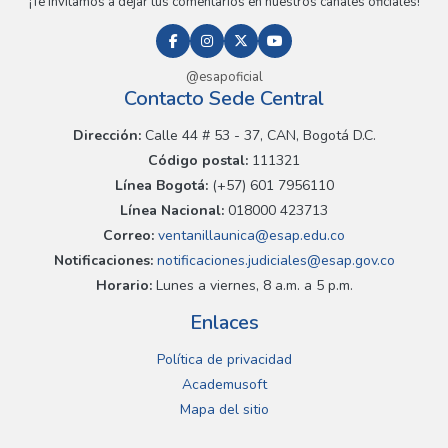
¡Te invitamos a dejar tus comentarios en nuestros canales oficiales!
@esapoficial
Contacto Sede Central
Dirección:
Calle 44 # 53 - 37, CAN, Bogotá D.C.
Código postal:
111321
Línea Bogotá:
(+57) 601 7956110
Línea Nacional:
018000 423713
Correo:
ventanillaunica@esap.edu.co
Notificaciones:
notificaciones.judiciales@esap.gov.co
Horario:
Lunes a viernes, 8 a.m. a 5 p.m.
Enlaces
Política de privacidad
Academusoft
Mapa del sitio