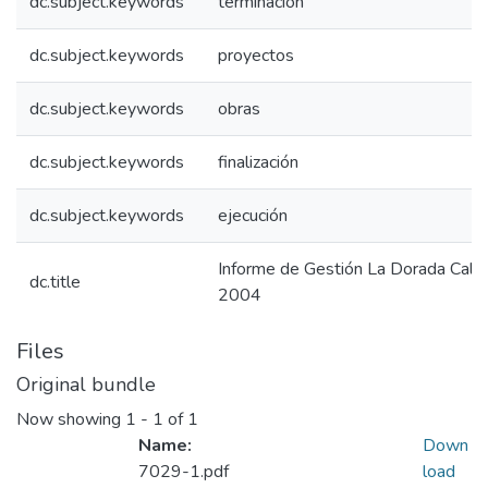
dc.subject.keywords
terminación
dc.subject.keywords
proyectos
dc.subject.keywords
obras
dc.subject.keywords
finalización
dc.subject.keywords
ejecución
Informe de Gestión La Dorada Cald
dc.title
2004
Files
Original bundle
Now showing
1 - 1 of 1
Name:
Down
7029-1.pdf
load