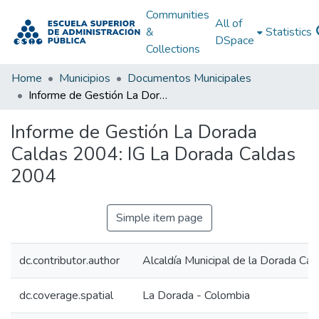
Communities
All of
&
Statistics
DSpace
Collections
Home
Municipios
Documentos Municipales
Informe de Gestión La Dorada Caldas 2004: IG La Dorada Caldas 2004
Informe de Gestión La Dorada
Caldas 2004: IG La Dorada Caldas
2004
Simple item page
dc.contributor.author
Alcaldía Municipal de la Dorada Cal
dc.coverage.spatial
La Dorada - Colombia