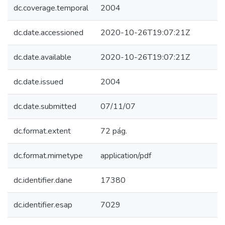
dc.coverage.temporal
2004
dc.date.accessioned
2020-10-26T19:07:21Z
dc.date.available
2020-10-26T19:07:21Z
dc.date.issued
2004
dc.date.submitted
07/11/07
dc.format.extent
72 pág.
dc.format.mimetype
application/pdf
dc.identifier.dane
17380
dc.identifier.esap
7029