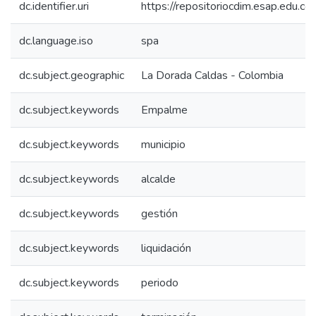
dc.identifier.uri
https://repositoriocdim.esap.edu.
dc.language.iso
spa
dc.subject.geographic
La Dorada Caldas - Colombia
dc.subject.keywords
Empalme
dc.subject.keywords
municipio
dc.subject.keywords
alcalde
dc.subject.keywords
gestión
dc.subject.keywords
liquidación
dc.subject.keywords
periodo