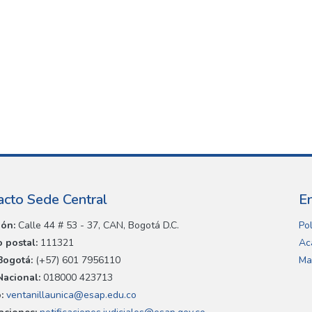
acto Sede Central
E
ión:
Calle 44 # 53 - 37, CAN, Bogotá D.C.
Pol
 postal:
111321
Ac
Bogotá:
(+57) 601 7956110
Ma
Nacional:
018000 423713
:
ventanillaunica@esap.edu.co