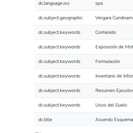
dc.language.iso
spa
dc.subject.geographic
Vergara Cundinam
dc.subject.keywords
Contenido
dc.subject.keywords
Exposición de Mo
dc.subject.keywords
Formulación
dc.subject.keywords
Inventario de Info
dc.subject.keywords
Resumen Ejecutiv
dc.subject.keywords
Usos del Suelo
dc.title
Acuerdo Esquema 