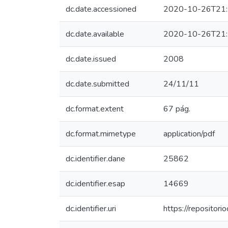
dc.date.accessioned
2020-10-26T21:
dc.date.available
2020-10-26T21:
dc.date.issued
2008
dc.date.submitted
24/11/11
dc.format.extent
67 pág.
dc.format.mimetype
application/pdf
dc.identifier.dane
25862
dc.identifier.esap
14669
dc.identifier.uri
https://reposito