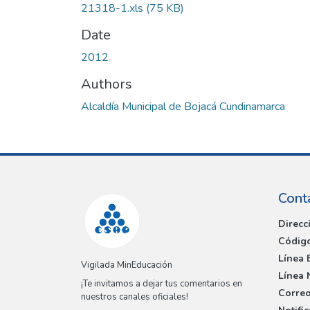
21318-1.xls
(75 KB)
Date
2012
Authors
Alcaldía Municipal de Bojacá Cundinamarca
Cont
Direcc
Código
Línea 
Vigilada MinEducación
Línea 
¡Te invitamos a dejar tus comentarios en
Correo
nuestros canales oficiales!