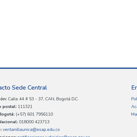
acto Sede Central
E
ión:
Calle 44 # 53 - 37, CAN, Bogotá D.C.
Pol
 postal:
111321
Ac
Bogotá:
(+57) 601 7956110
Ma
Nacional:
018000 423713
:
ventanillaunica@esap.edu.co