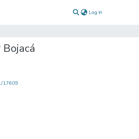
(current)
Log In
 Bojacá
71/17609