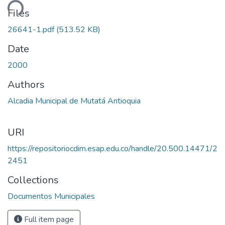
ding...
Files
26641-1.pdf
(513.52 KB)
Date
2000
Authors
Alcadia Municipal de Mutatá Antioquia
URI
https://repositoriocdim.esap.edu.co/handle/20.500.14471/2
2451
Collections
Documentos Municipales
Full item page