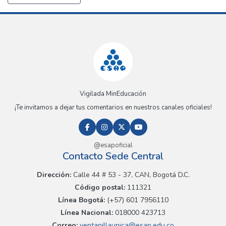
Vigilada MinEducación
¡Te invitamos a dejar tus comentarios en nuestros canales oficiales!
@esapoficial
Contacto Sede Central
Dirección:
Calle 44 # 53 - 37, CAN, Bogotá D.C.
Código postal:
111321
Línea Bogotá:
(+57) 601 7956110
Línea Nacional:
018000 423713
Correo:
ventanillaunica@esap.edu.co