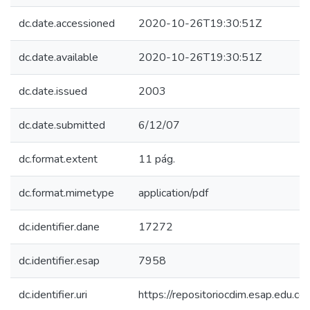
dc.date.accessioned
2020-10-26T19:30:51Z
dc.date.available
2020-10-26T19:30:51Z
dc.date.issued
2003
dc.date.submitted
6/12/07
dc.format.extent
11 pág.
dc.format.mimetype
application/pdf
dc.identifier.dane
17272
dc.identifier.esap
7958
dc.identifier.uri
https://repositoriocdim.esap.edu.