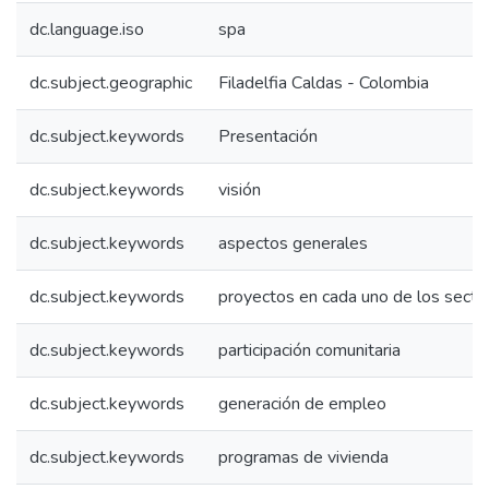
dc.language.iso
spa
dc.subject.geographic
Filadelfia Caldas - Colombia
dc.subject.keywords
Presentación
dc.subject.keywords
visión
dc.subject.keywords
aspectos generales
dc.subject.keywords
proyectos en cada uno de los secto
dc.subject.keywords
participación comunitaria
dc.subject.keywords
generación de empleo
dc.subject.keywords
programas de vivienda