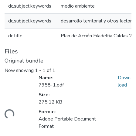
dc.subject.keywords
medio ambiente
dc.subject.keywords
desarrollo territorial y otros factore
dc.title
Plan de Acción Filadelfia Caldas 2
Files
Original bundle
Now showing
1 - 1 of 1
Name:
Down
7958-1.pdf
load
Size:
275.12 KB
Format:
ding...
Adobe Portable Document
Format