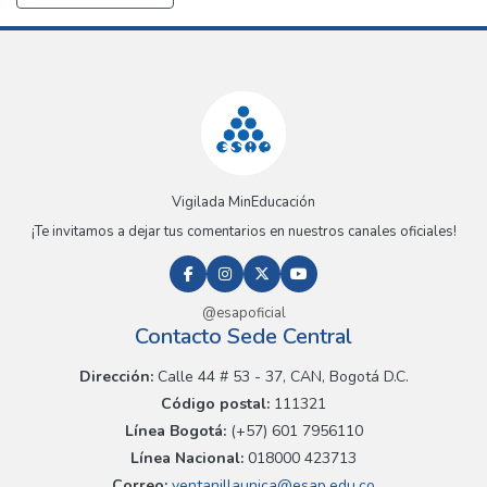
Vigilada MinEducación
¡Te invitamos a dejar tus comentarios en nuestros canales oficiales!
@esapoficial
Contacto Sede Central
Dirección:
Calle 44 # 53 - 37, CAN, Bogotá D.C.
Código postal:
111321
Línea Bogotá:
(+57) 601 7956110
Línea Nacional:
018000 423713
Correo:
ventanillaunica@esap.edu.co