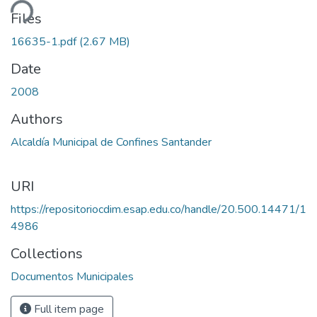
ding...
Files
16635-1.pdf
(2.67 MB)
Date
2008
Authors
Alcaldía Municipal de Confines Santander
URI
https://repositoriocdim.esap.edu.co/handle/20.500.14471/1
4986
Collections
Documentos Municipales
Full item page