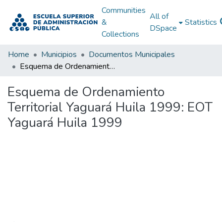
Communities
All of
&
Statistics
DSpace
Collections
Home
Municipios
Documentos Municipales
Esquema de Ordenamiento Territorial Yaguará Huila 1999: EOT Yaguará Huila 1999
Esquema de Ordenamiento
Territorial Yaguará Huila 1999: EOT
Yaguará Huila 1999
Loading...