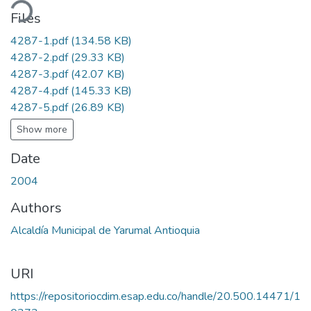
ding...
Files
4287-1.pdf
(134.58 KB)
4287-2.pdf
(29.33 KB)
4287-3.pdf
(42.07 KB)
4287-4.pdf
(145.33 KB)
4287-5.pdf
(26.89 KB)
Show more
Date
2004
Authors
Alcaldía Municipal de Yarumal Antioquia
URI
https://repositoriocdim.esap.edu.co/handle/20.500.14471/1