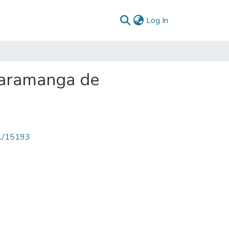
(current)
Log In
caramanga de
71/15193