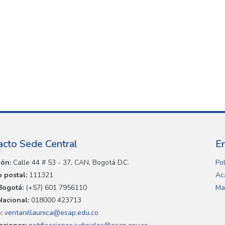
acto Sede Central
E
ión:
Calle 44 # 53 - 37, CAN, Bogotá D.C.
Pol
 postal:
111321
Ac
Bogotá:
(+57) 601 7956110
Ma
Nacional:
018000 423713
:
ventanillaunica@esap.edu.co