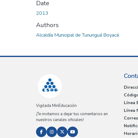
Date
2013
Authors
Alcaldía Municipal de Tununguá Boyacá
Cont
Direcc
Código
Línea 
Vigilada MinEducación
Línea 
¡Te invitamos a dejar tus comentarios en
Correo
nuestros canales oficiales!
Notifi
Horari