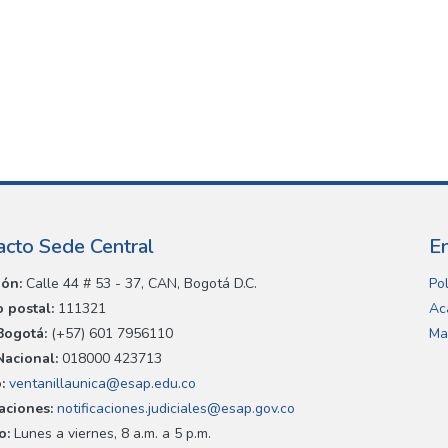
acto Sede Central
E
ión:
Calle 44 # 53 - 37, CAN, Bogotá D.C.
Pol
 postal:
111321
Ac
Bogotá:
(+57) 601 7956110
Ma
Nacional:
018000 423713
:
ventanillaunica@esap.edu.co
caciones:
notificaciones.judiciales@esap.gov.co
o:
Lunes a viernes, 8 a.m. a 5 p.m.