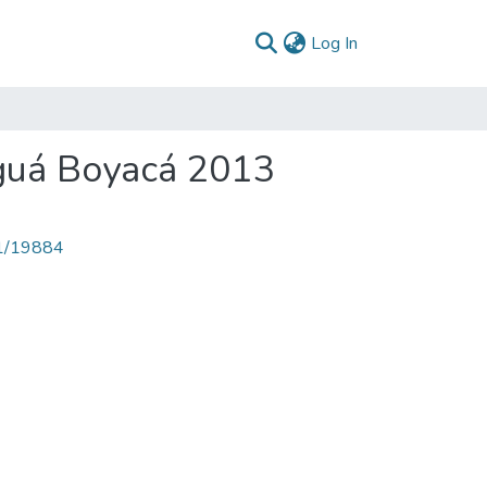
(current)
Log In
guá Boyacá 2013
71/19884