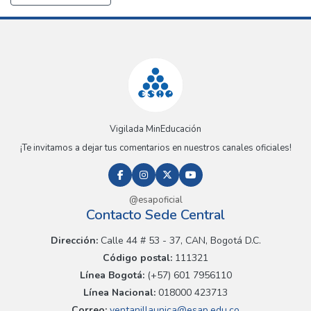
Vigilada MinEducación
¡Te invitamos a dejar tus comentarios en nuestros canales oficiales!
@esapoficial
Contacto Sede Central
Dirección:
Calle 44 # 53 - 37, CAN, Bogotá D.C.
Código postal:
111321
Línea Bogotá:
(+57) 601 7956110
Línea Nacional:
018000 423713
Correo:
ventanillaunica@esap.edu.co