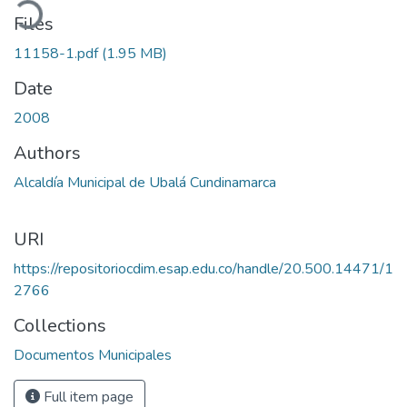
oading...
Files
11158-1.pdf
(1.95 MB)
Date
2008
Authors
Alcaldía Municipal de Ubalá Cundinamarca
URI
https://repositoriocdim.esap.edu.co/handle/20.500.14471/1
2766
Collections
Documentos Municipales
Full item page