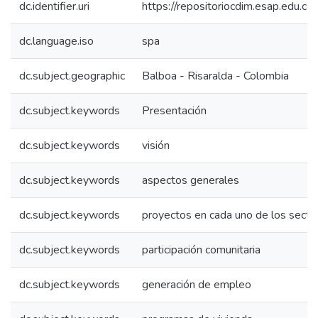
dc.identifier.uri
https://repositoriocdim.esap.edu.
dc.language.iso
spa
dc.subject.geographic
Balboa - Risaralda - Colombia
dc.subject.keywords
Presentación
dc.subject.keywords
visión
dc.subject.keywords
aspectos generales
dc.subject.keywords
proyectos en cada uno de los secto
dc.subject.keywords
participación comunitaria
dc.subject.keywords
generación de empleo