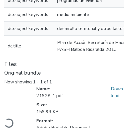
dc.subject.keywords
programas de vivienda
dc.subject.keywords
medio ambiente
dc.subject.keywords
desarrollo territorial y otros factore
Plan de Acción Secretaría de Hacie
dc.title
PASH Balboa Risaralda 2013
Files
Original bundle
Now showing
1 - 1 of 1
Name:
Down
21928-1.pdf
load
Size:
Loading...
159.93 KB
Format:
Adobe Portable Document