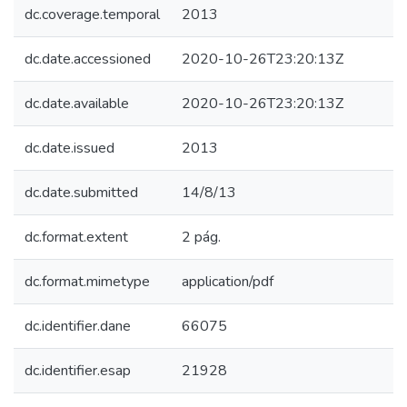
dc.coverage.temporal
2013
dc.date.accessioned
2020-10-26T23:20:13Z
dc.date.available
2020-10-26T23:20:13Z
dc.date.issued
2013
dc.date.submitted
14/8/13
dc.format.extent
2 pág.
dc.format.mimetype
application/pdf
dc.identifier.dane
66075
dc.identifier.esap
21928