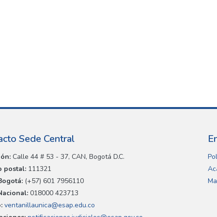
acto Sede Central
E
ión:
Calle 44 # 53 - 37, CAN, Bogotá D.C.
Pol
 postal:
111321
Ac
Bogotá:
(+57) 601 7956110
Ma
Nacional:
018000 423713
:
ventanillaunica@esap.edu.co