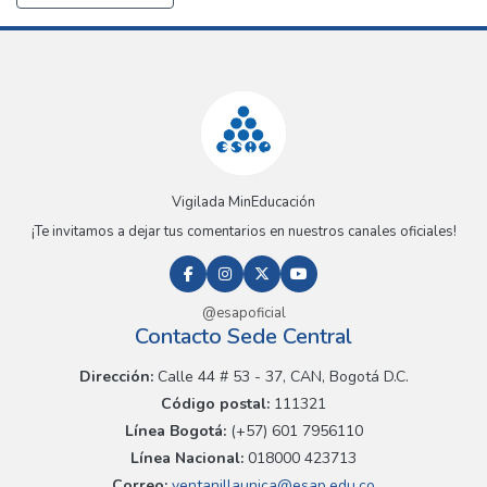
Vigilada MinEducación
¡Te invitamos a dejar tus comentarios en nuestros canales oficiales!
@esapoficial
Contacto Sede Central
Dirección:
Calle 44 # 53 - 37, CAN, Bogotá D.C.
Código postal:
111321
Línea Bogotá:
(+57) 601 7956110
Línea Nacional:
018000 423713
Correo:
ventanillaunica@esap.edu.co