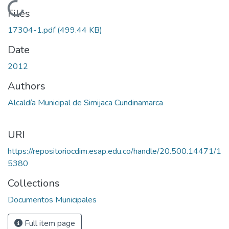
Loading...
Files
17304-1.pdf
(499.44 KB)
Date
2012
Authors
Alcaldía Municipal de Simijaca Cundinamarca
URI
https://repositoriocdim.esap.edu.co/handle/20.500.14471/1
5380
Collections
Documentos Municipales
Full item page