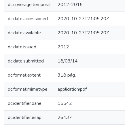
dc.coverage.temporal
2012-2015
dc.date.accessioned
2020-10-27T21:05:20Z
dc.date.available
2020-10-27T21:05:20Z
dc.date.issued
2012
dc.date.submitted
18/03/14
dc.format.extent
318 pág,
dc.format.mimetype
application/pdf
dc.identifier.dane
15542
dc.identifier.esap
26437