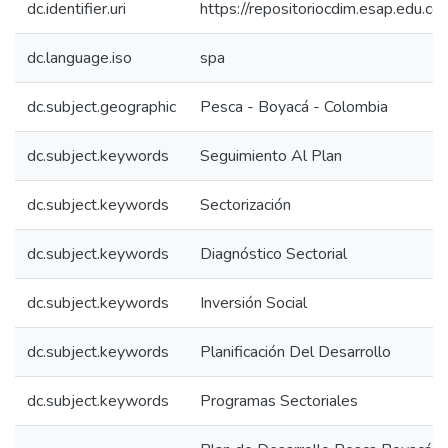
dc.identifier.uri
https://repositoriocdim.esap.edu.
dc.language.iso
spa
dc.subject.geographic
Pesca - Boyacá - Colombia
dc.subject.keywords
Seguimiento Al Plan
dc.subject.keywords
Sectorización
dc.subject.keywords
Diagnóstico Sectorial
dc.subject.keywords
Inversión Social
dc.subject.keywords
Planificación Del Desarrollo
dc.subject.keywords
Programas Sectoriales