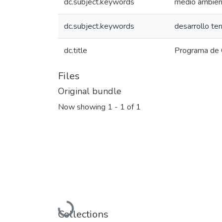
dc.subject.keywords
medio ambien
dc.subject.keywords
desarrollo ter
dc.title
Programa de 
Files
Original bundle
Now showing
1 - 1 of 1
Loading...
Collections