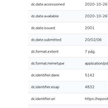
dc.date.accessioned
2020-10-26
dc.date.available
2020-10-26
dc.date.issued
2001
dc.date.submitted
20/02/06
dc.format.extent
7 pág.
dc.format.mimetype
application/pd
dc.identifier.dane
5142
dc.identifier.esap
4832
dc.identifier.uri
https://repo