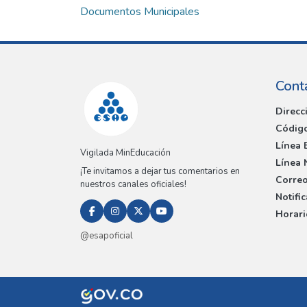
Documentos Municipales
Cont
Direcc
Código
Línea 
Vigilada MinEducación
Línea 
¡Te invitamos a dejar tus comentarios en
Correo
nuestros canales oficiales!
Notifi
Horari
@esapoficial