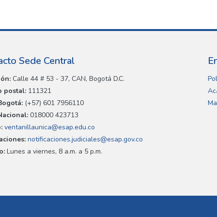
acto Sede Central
E
ión:
Calle 44 # 53 - 37, CAN, Bogotá D.C.
Pol
 postal:
111321
Ac
Bogotá:
(+57) 601 7956110
Ma
Nacional:
018000 423713
:
ventanillaunica@esap.edu.co
caciones:
notificaciones.judiciales@esap.gov.co
o:
Lunes a viernes, 8 a.m. a 5 p.m.