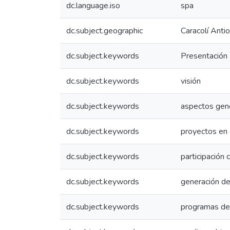
dc.language.iso
spa
dc.subject.geographic
Caracolí Anti
dc.subject.keywords
Presentación
dc.subject.keywords
visión
dc.subject.keywords
aspectos gen
dc.subject.keywords
proyectos en 
dc.subject.keywords
participación 
dc.subject.keywords
generación d
dc.subject.keywords
programas de