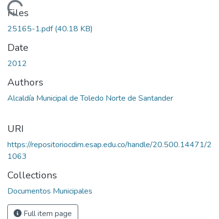
Loading...
Files
25165-1.pdf
(40.18 KB)
Date
2012
Authors
Alcaldía Municipal de Toledo Norte de Santander
URI
https://repositoriocdim.esap.edu.co/handle/20.500.14471/2
1063
Collections
Documentos Municipales
Full item page