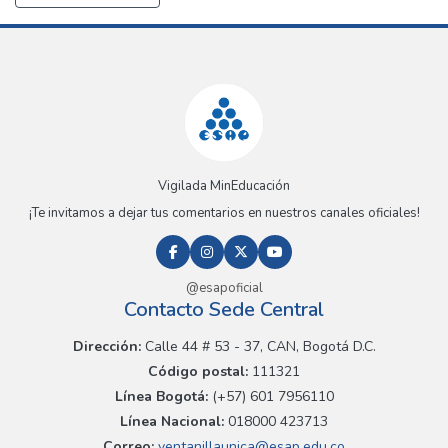
Vigilada MinEducación
¡Te invitamos a dejar tus comentarios en nuestros canales oficiales!
@esapoficial
Contacto Sede Central
Dirección:
Calle 44 # 53 - 37, CAN, Bogotá D.C.
Código postal:
111321
Línea Bogotá:
(+57) 601 7956110
Línea Nacional:
018000 423713
Correo:
ventanillaunica@esap.edu.co