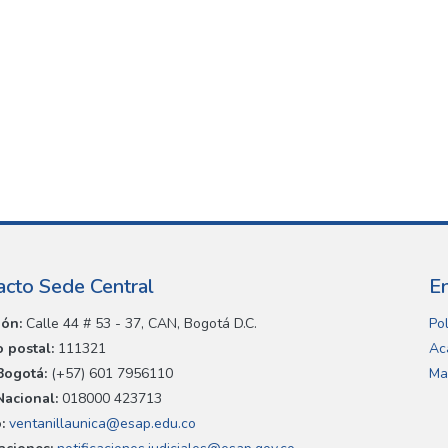
acto Sede Central
E
ión:
Calle 44 # 53 - 37, CAN, Bogotá D.C.
Pol
 postal:
111321
Ac
Bogotá:
(+57) 601 7956110
Ma
Nacional:
018000 423713
:
ventanillaunica@esap.edu.co